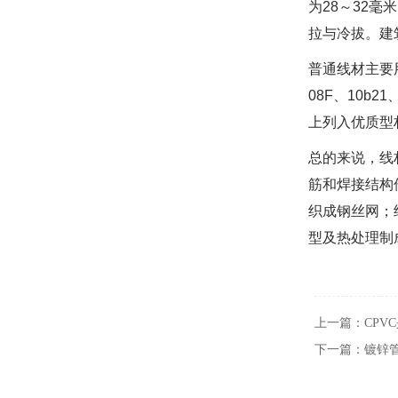
为28～32
拉与冷拔。建
普通线材主要
08F、10b
上列入优质型
总的来说，线
筋和焊接结构
织成钢丝网；
型及热处理制
上一篇：
CPV
下一篇：
镀锌