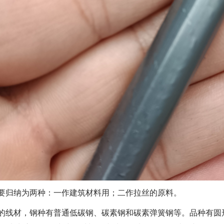
要归纳为两种：一作建筑材料用；二作拉丝的原料。
的线材，钢种有普通低碳钢、碳素钢和碳素弹簧钢等。品种有圆形