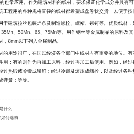
毫米的也常应用。作为建筑材料的线材，要求保证化学成分并具有
筑工程用的各种规格直径的线材都希望成盘卷状交货，以便于按
用于建筑拉丝包装焊条及制造螺栓、螺帽、铆钉等。优质线材，只
21、35Mn、50Mn、65、75Mn等。用作钢丝等金属制品的原
材，8mm以下列入金属制品。
材的用途很广，在国民经济各个部门中线材占有重要的地位。有
件用；有的则作为再加工原料，经过再加工后使用。例如，经过
经过热锻或冷锻成铆钉；经过冷锻及滚压成螺栓，以及经过各种
成弹簧；等等。
C是什么
管如何选购